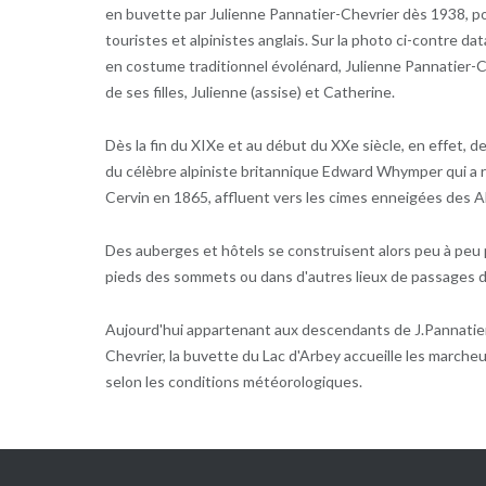
en buvette par Julienne Pannatier-Chevrier dès 1938, po
touristes et alpinistes anglais. Sur la photo ci-contre d
en costume traditionnel évolénard, Julienne Pannatier-
de ses filles, Julienne (assise) et Catherine.
Dès la fin du XIXe et au début du XXe siècle, en effet, d
du célèbre alpiniste britannique Edward Whymper qui a r
Cervin en 1865, affluent vers les cimes enneigées des A
Des auberges et hôtels se construisent alors peu à peu 
pieds des sommets ou dans d'autres lieux de passages 
Aujourd'hui appartenant aux descendants de J.Pannatier-
Chevrier, la buvette du Lac d'Arbey accueille les marcheu
selon les conditions météorologiques.